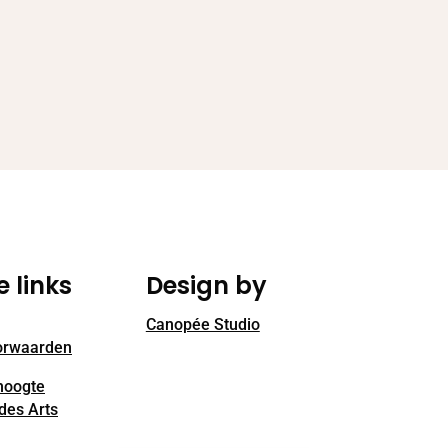
e links
Design by
Canopée Studio
orwaarden
 hoogte
des Arts