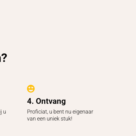
n?

4. Ontvang
j u
Proficiat, u bent nu eigenaar
van een uniek stuk!