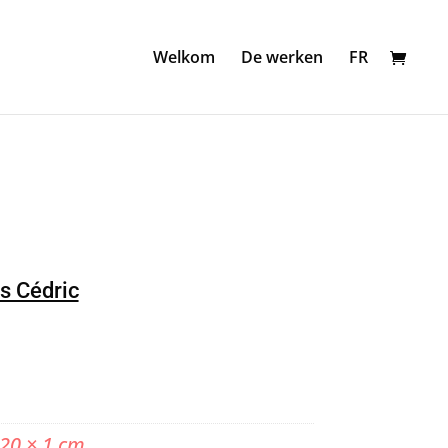
Welkom
De werken
FR
s Cédric
 20 × 1 cm