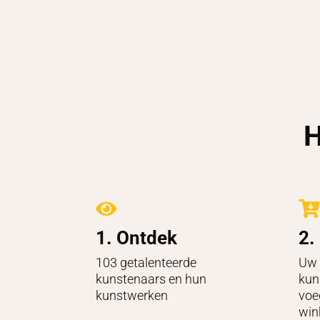
H


1. Ontdek
2.
103 getalenteerde
Uw 
kunstenaars en hun
kun
kunstwerken
voe
win