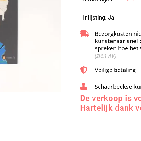
Inlijsting: Ja
Bezorgkosten nie

kunstenaar snel 
spreken hoe het 
(zien AV)
Veilige betaling

Schaarbeekse ku

De verkoop is vo
Hartelijk dank v