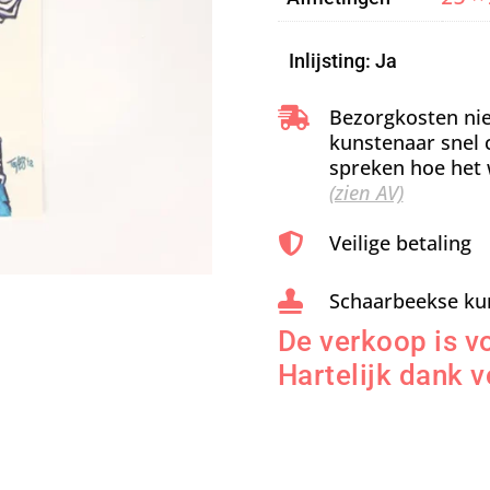
Inlijsting: Ja
Bezorgkosten nie

kunstenaar snel 
spreken hoe het 
(zien AV)
Veilige betaling

Schaarbeekse ku

De verkoop is vo
Hartelijk dank v