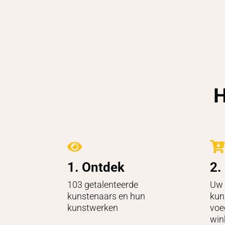
H


1. Ontdek
2.
103 getalenteerde
Uw 
kunstenaars en hun
kun
kunstwerken
voe
win