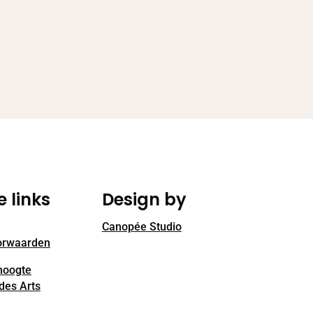
e links
Design by
Canopée Studio
orwaarden
 hoogte
des Arts