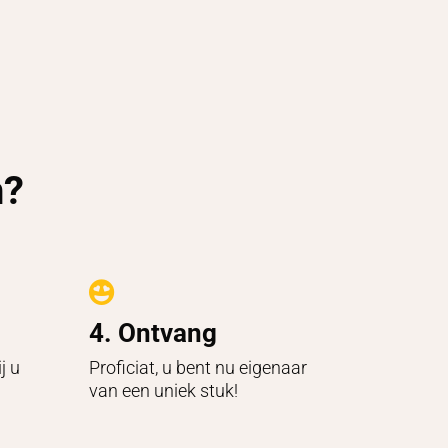
n?

4. Ontvang
j u
Proficiat, u bent nu eigenaar
van een uniek stuk!