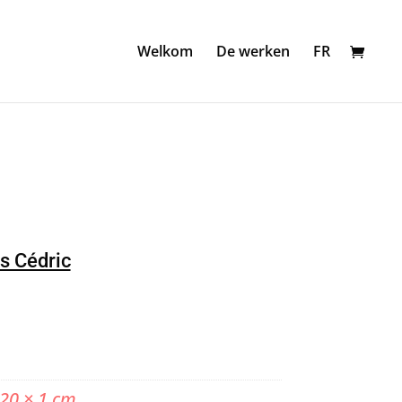
Welkom
De werken
FR
s Cédric
 20 × 1 cm