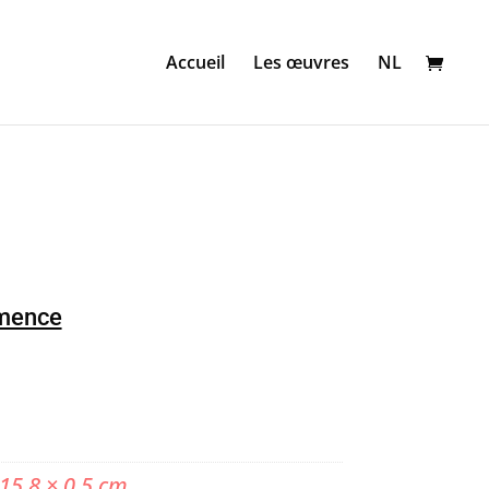
Accueil
Les œuvres
NL
émence
 15,8 × 0,5 cm