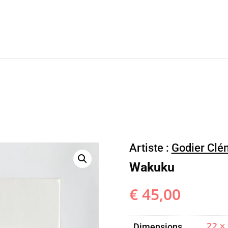
Artiste :
Godier Cl
Wakuku
€
45,00
22 ×
Dimensions