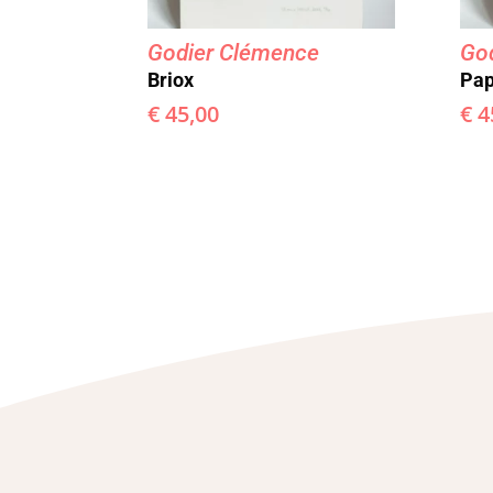
Godier Clémence
Go
Briox
Pap
€
45,00
€
4