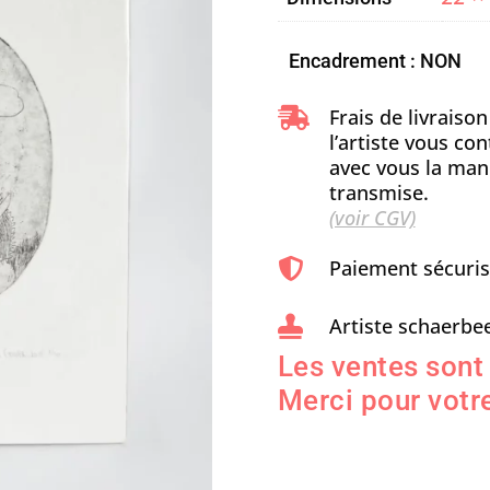
Encadrement : NON
Frais de livraiso

l’artiste vous c
avec vous la man
transmise.
(voir CGV)
Paiement sécuri

Artiste schaerbee

Les ventes sont
Merci pour votre