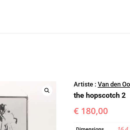
Artiste :
Van den Oo
the hopscotch 2
€
180,00
16,4 
Dimensions