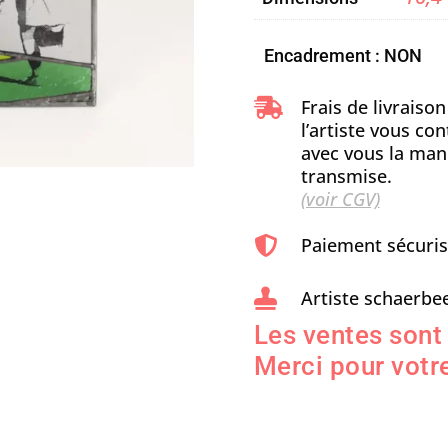
Encadrement : NON
Frais de livraiso

l’artiste vous c
avec vous la man
transmise.
(voir CGV)
Paiement sécuri

Artiste schaerbee

Les ventes sont
Merci pour votre