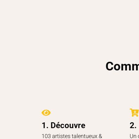
Comme


1. Découvre
2.
103 artistes talentueux &
Un 