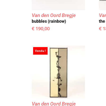
Van den Oord Bregje
Van
bubbles (rainbow)
the
€
190,00
€
1
Vendu !
Van den Oord Bregje