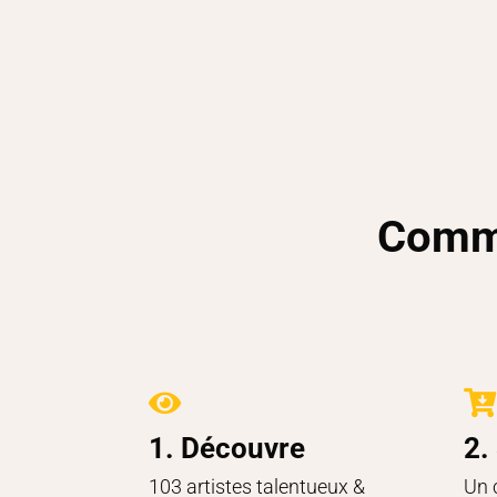
Comme


1. Découvre
2.
103 artistes talentueux &
Un 