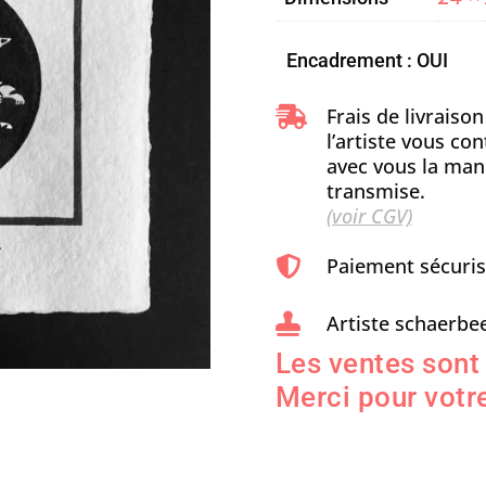
Encadrement : OUI
Frais de livraiso

l’artiste vous c
avec vous la man
transmise.
(voir CGV)
Paiement sécuri

Artiste schaerbee

Les ventes sont
Merci pour votre