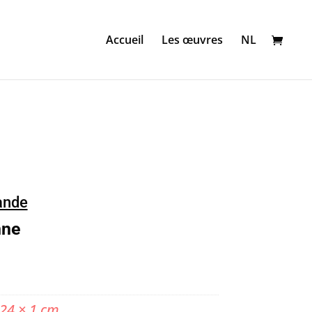
Accueil
Les œuvres
NL
ande
nne
 24 × 1 cm