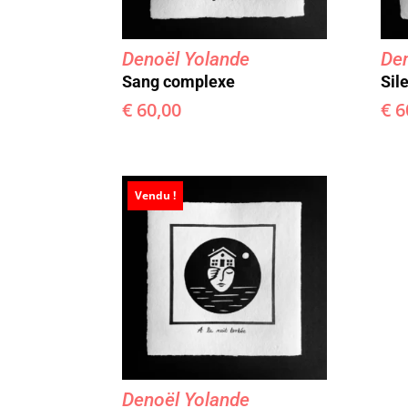
Denoël Yolande
Den
Sang complexe
Sil
€
60,00
€
6
Vendu !
Denoël Yolande