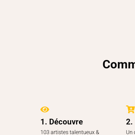
Comme


1. Découvre
2.
103 artistes talentueux &
Un 