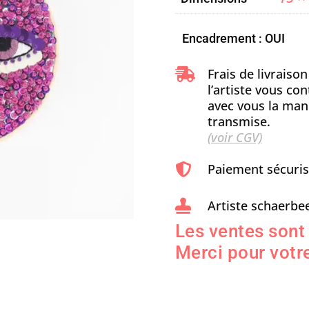
Encadrement : OUI
Frais de livraiso

l’artiste vous c
avec vous la man
transmise.
(voir CGV)
Paiement sécuri

Artiste schaerbee

Les ventes sont
Merci pour votre