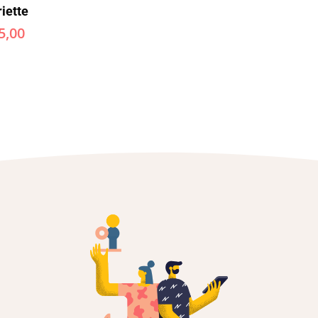
iette
5,00