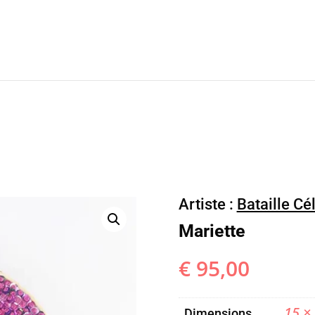
Artiste :
Bataille Cé
Mariette
€
95,00
15 ×
Dimensions