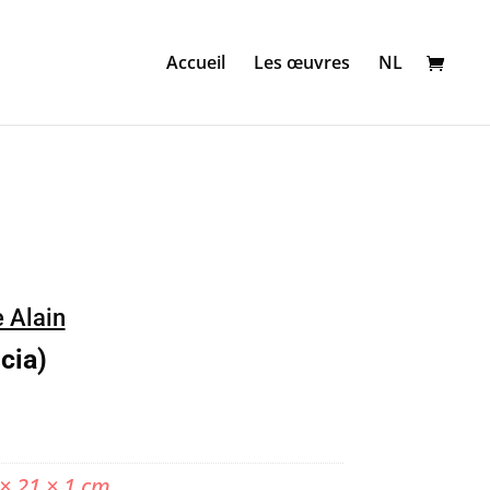
Accueil
Les œuvres
NL
 Alain
cia)
 × 21 × 1 cm