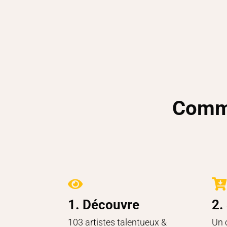
Comme


1. Découvre
2.
103 artistes talentueux &
Un 