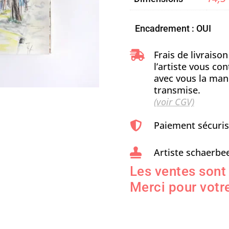
Encadrement : OUI
Frais de livraiso

l’artiste vous c
avec vous la man
transmise.
(voir CGV)
Paiement sécuri

Artiste schaerbee

Les ventes sont
Merci pour votre