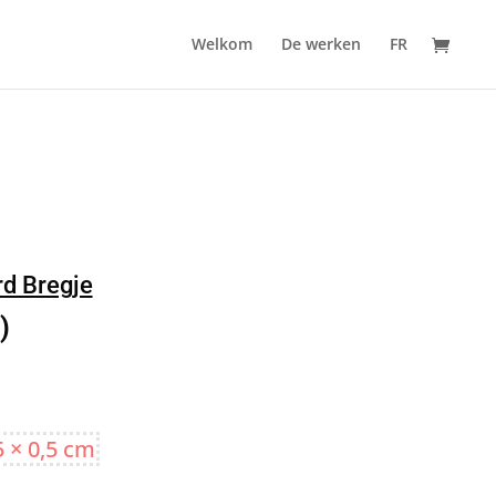
Welkom
De werken
FR
d Bregje
)
5 × 0,5 cm