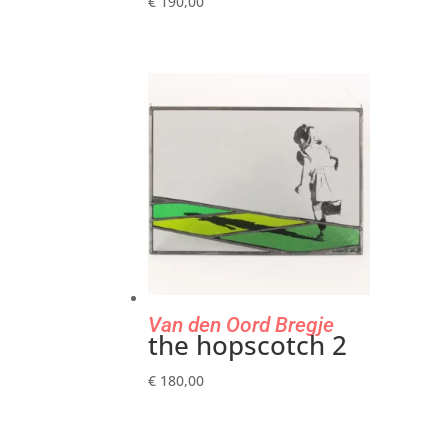
€
190,00
Van den Oord Bregje
the hopscotch 2
€
180,00