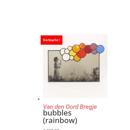
Verkocht !
Verkocht !
Verkocht !
Verkocht !
Van den Oord Bregje
bubbles
(rainbow)