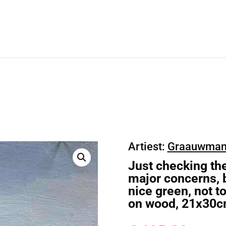
Artiest:
Graauwman
Just checking the
major concerns, b
nice green, not to
on wood, 21x30c