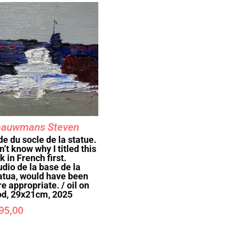
aauwmans Steven
de du socle de la statue.
n’t know why I titled this
k in French first.
udio de la base de la
atua, would have been
e appropriate. / oil on
d, 29x21cm, 2025
95,00