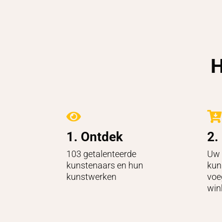
H


1. Ontdek
2.
103 getalenteerde
Uw 
kunstenaars en hun
kun
kunstwerken
voe
win