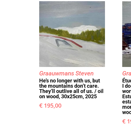
Graauwmans Steven
Gr
He’s no longer with us, but
Étu
the mountains don’t care.
I do
They’ll outlive all of us. / oil
wor
on wood, 30x25cm, 2025
Est
est
€
195,00
mor
woo
€
1