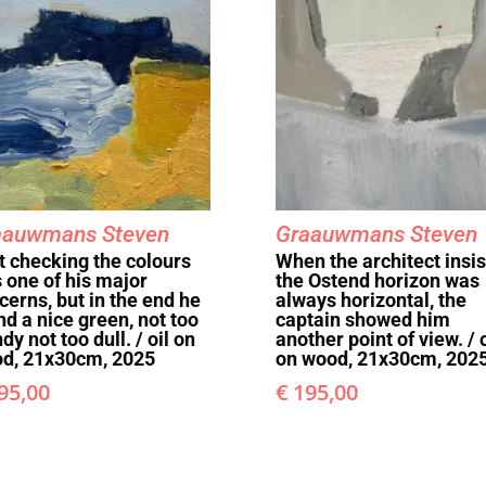
aauwmans Steven
Graauwmans Steven
t checking the colours
When the architect insi
 one of his major
the Ostend horizon was
cerns, but in the end he
always horizontal, the
nd a nice green, not too
captain showed him
dy not too dull. / oil on
another point of view. / o
d, 21x30cm, 2025
on wood, 21x30cm, 202
95,00
€
195,00