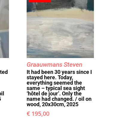
Graauwmans Steven
sted
It had been 30 years since I
stayed here. Today,
everything seemed the
same – typical sea sight
il
‘hôtel de jour’. Only the
5
name had changed. / oil on
wood, 20x30cm, 2025
€
195,00