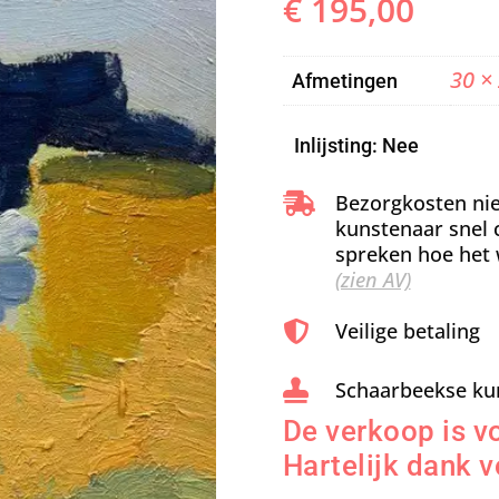
€
195,00
30 ×
Afmetingen
Inlijsting: Nee
Bezorgkosten nie

kunstenaar snel 
spreken hoe het 
(zien AV)
Veilige betaling

Schaarbeekse ku

De verkoop is vo
Hartelijk dank v