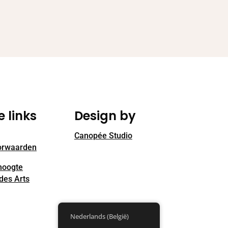
e links
Design by
Canopée Studio
orwaarden
 hoogte
des Arts
Nederlands (België)