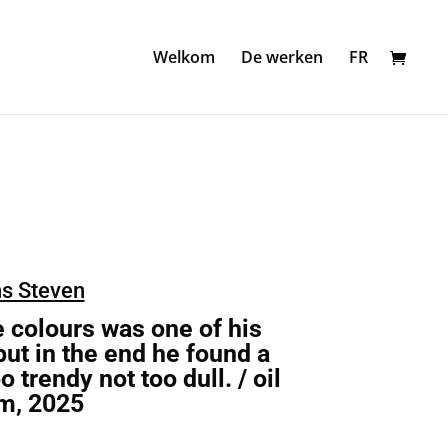
Welkom
De werken
FR
s Steven
 colours was one of his
ut in the end he found a
o trendy not too dull. / oil
m, 2025