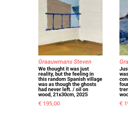
Graauwmans Steven
Gr
We thought it was just
Jus
reality, but the feeling in
was
this random Spanish village
con
was as though the ghosts
fou
had never left. / oil on
tren
wood, 21x30cm, 2025
woo
€
195,00
€
1