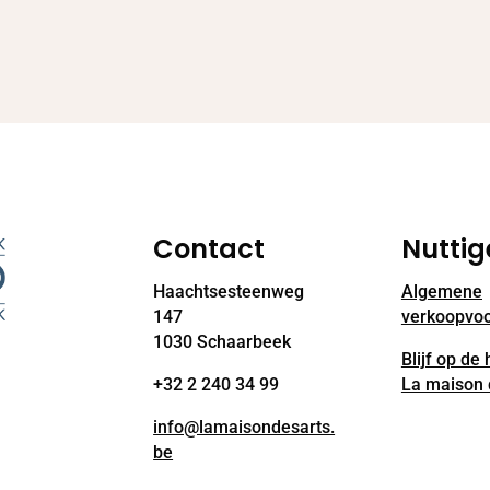
Contact
Nuttig
Haachtsesteenweg
Algemene
147
verkoopvo
1030 Schaarbeek
Blijf op de
+32 2 240 34 99
La maison 
info@lamaisondesarts.
be