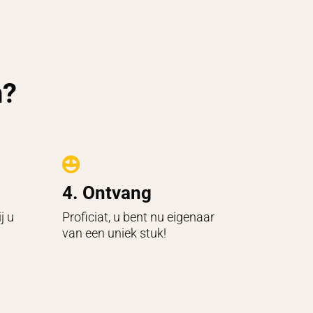
n?

4. Ontvang
j u
Proficiat, u bent nu eigenaar
van een uniek stuk!