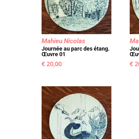
Mahieu Nicolas
Mah
Journée au parc des étang.
Jou
Œuvre 01
Œuv
€
20,00
€
2